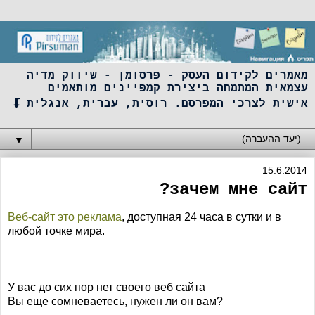
מאמרים לקידום העסק - פרסומן - שיווק מדיה
עצמאית המתמחה ביצירת קמפיינים מותאמים
אישית לצרכי המפרסם. רוסית, עברית, אנגלית ⮮
▼
15.6.2014
зачем мне сайт?
Веб-сайт это реклама
, доступная 24 часа в сутки и в
любой точке мира.
У вас до сих пор нет своего веб сайта
?Вы еще сомневаетесь, нужен ли он вам