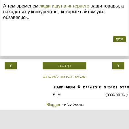
А тем временем
люди ищут в интернете
ваши товары, а
находят их у конкурентов, которые сайтом уже
обзавелись.
שתף
›
‹
דף הבית
הצג את הגירסה לאינטרנט
מידע וטיפים שימושיים ⟱ НАВИГАЦИЯ
▼
.
Blogger
מופעל על ידי