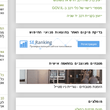
пию
מספרי רישוי של כלי רכב ב-GOV.IL
евт
...
ייועץ בקניית רכב יד שניה
המד
בדיקת מיקום האתר בתוצאות מנועי החיפוש
מה 
(1937‑2023) ומופץ על‑ידי...
тва
Что
...
מטבחים מעוצבים בהתאמה אישית
כל 
כל 
אוֹטו
הזמנת מטבחים - נגריית ניו סטייל
10 השאלות שהכי שואלים אותנו לפני קניית רכב – והתשובות
מומלצים
לקנ
אני 
חנות פרחים בחולון