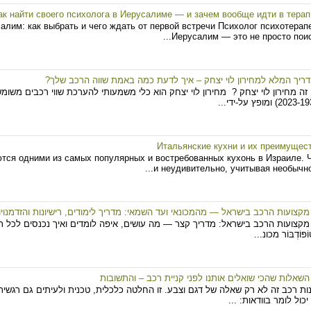
ак найти своего психолога в Иерусалиме — и зачем вообще идти в тера
алим: как выбрать и чего ждать от первой встречи Психолог психотерап
Иерусалим — это не просто поиско
ריך המלא למחירון לוי יצחק – איך לדעת כמה באמת שווה הרכב שלך?
זה מחירון לוי יצחק ? מחירון לוי יצחק הוא כלי משמעותי להערכת שווי רכבים משומש
Итальянские кухни и их преимущес
ются одними из самых популярных и востребованных кухонь в Израиле. 
и неудивительно, учитывая необычност
מקצועות הרכב בישראל — מהמכונאי ועד השמאי: מדריך לימודים, רישיונות והזדמנוי
מקצועות הרכב בישראל: מדריך קצר — מה עושים, איפה לומדים ואיך נכנסים לכל 
ֹפּוֹדְבּוֹר מכונ...
ות רכב זה לא רק שאלה של דגם וצבע. זו החלטה כלכלית, טכנית ולעיתים גם רגשית. 
יכול לומר בוודאות: ...