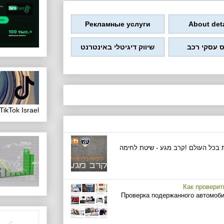
Рекламные услуги
About deta
 עסקי רכב
שיווק דיגיטלי באינטרנט
ikTok Israel
ת בכל העולם !קרב מגע - שיטת לחימה
Как проверит
Проверка подержанного автомобил