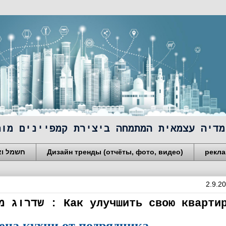
מדיה עצמאית המתמחה ביצירת קמפיינים מות
Дизайн тренды (отчёты, фото, видео)
חשמל ואו
2.9.2
Как улучшить свою кварт : שדרוג מטבח קבלן מקורי
Смена кухни от подрядчика (שדרוג מטבח קבלן מ