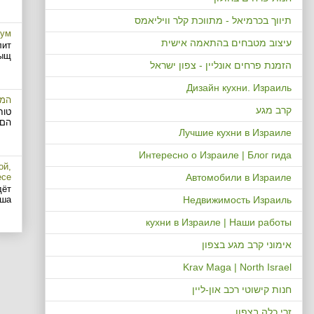
תיווך בכרמיאל - מתווכת קלר וויליאמס
иум
עיצוב מטבחים בהתאמה אישית
лит
...
הזמנת פרחים אונליין - צפון ישראל
Дизайн кухни. Израиль
המה
קרב מגע
הם 
Лучшие кухни в Израиле
Интересно о Израиле | Блог гида
ой,
есе
Автомобили в Израиле
дёт
Недвижимость Израиль
...
кухни в Израиле | Наши работы
אימוני קרב מגע בצפון
Krav Maga | North Israel
חנות קישוטי רכב און-ליין
זרי כלה בצפון