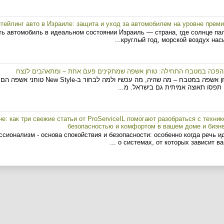
тейлинг авто в Израиле: защита и уход за автомобилем на уровне прем
ить автомобиль в идеальном состоянии Израиль — страна, где солнце па
круглый год, морской воздух насыщ
פכה במטבח התחילה: טוחן אשפה שמתקינים פעם אחת – ומתאהבים לנצח
טוחן אשפה במטבח – מה שהיה, מה עכ
תפסו תאוצה אמיתית גם בישראל. מ...
: как три свежие статьи от ProServiceIL помогают разобраться с техник
безопасностью и комфортом в вашем доме и бизн
сионализм - основа спокойствия и безопасности: особенно когда речь и
о системах, от которых зависит ваша 