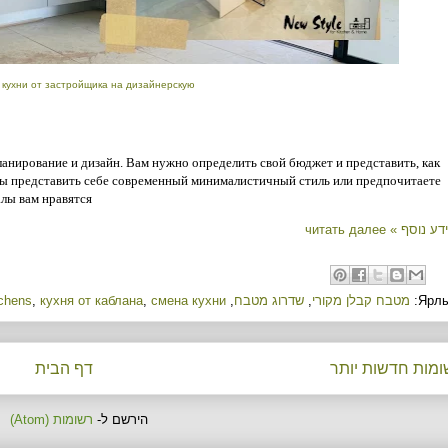
 кухни от застройщика на дизайнерскую
анирование и дизайн. Вам нужно определить свой бюджет и представить, как
вы представить себе современный минималистичный стиль или предпочитаете
алы вам нравятся
נוסף » читать далее
Ярлы
מטבח קבלן מקורי
,
שדרוג מטבח
,
смена кухни
,
кухня от каблана
,
tchens
מות חדשות יותר
דף הבית
הירשם ל-
רשומות (Atom)