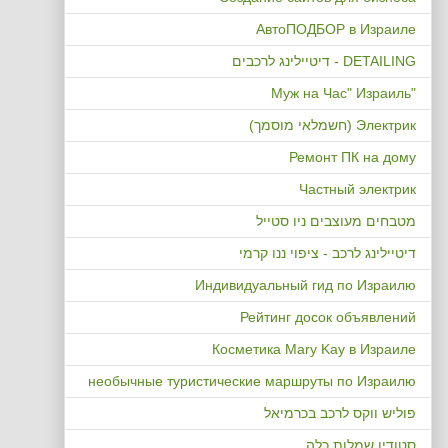
АвтоПОДБОР в Израиле
DETAILING - דיטיילינג לרכבים
"Муж на Час" Израиль
Электрик (חשמלאי מוסמך)
Ремонт ПК на дому
Частный электрик
מטבחים מעוצבים ניו סטייל
דיטיילינג לרכב - ציפוי ננו קרמי
Индивидуальный гид по Израилю
Рейтинг досок объявлений
Косметика Mary Kay в Израиле
необычные туристические маршруты по Израилю
פוליש ווקס לרכב בכרמיאל
סטודיו שמלות כלה