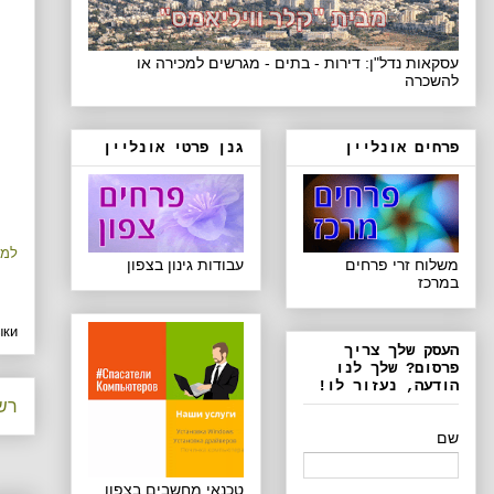
עסקאות נדל"ן: דירות - בתים - מגרשים למכירה או
להשכרה
פרחים אונליין
גנן פרטי אונליין
למידע 
משלוח זרי פרחים
עבודות גינון בצפון
במרכז
ки:
העסק שלך צריך
פרסום? שלך לנו
הודעה, נעזור לו!
רשו
שם
טכנאי מחשבים בצפון