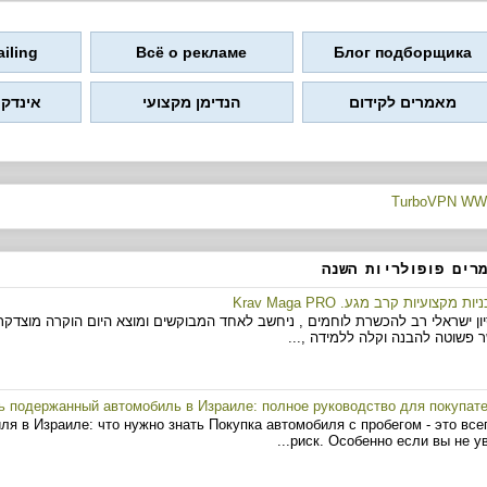
iling
Всё о рекламе
Блог подборщика
מאמרים לקידום
הנדימן מקצועי
אינדקס
מרים פופולריות השנה
ות מקצועיות קרב מגע. Krav Maga PRO
יון ישראלי רב להכשרת לוחמים , ניחשב לאחד המבוקשים ומוצא היום הוקרה מוצדק
 פשוטה להבנה וקלה ללמידה ,...
ь подержанный автомобиль в Израиле: полное руководство для покупат
я в Израиле: что нужно знать Покупка автомобиля с пробегом - это все
риск. Особенно если вы не увер