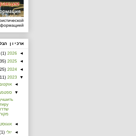
уристической
нформацией
ארכיון הבל
(1)
2026
◄
(35)
2025
◄
(25)
2024
◄
(11)
2023
▼
◄
אוקטוב
▼
ספטמב
учшить
שדרו
מקורי
◄
אוגוסט
◄
יולי
(1)