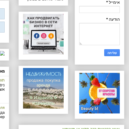
אימייל
*
הודעה
*
מא
תוכני
ניס
אשר
еля
гда
...
ייעוץ ברכישת רכב חדש או משומש