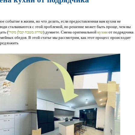
е событие в жизни, но что делать, если предоставленная вам кухня не
юди сталкиваются с этой проблемой, но решение может быть проще, чем вы
от подрядчика (
кухни
думаете. Смена оригинальной
שדרוג מטבח קבלן מקורי
дать
мейных обедов. В этой статье мы рассмотрим, как этот процесс происходит
предложить