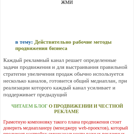
ЖМИ
в тему:
Действительно рабочие методы
продвижения бизнеса
Каждый рекламный канал решает определенные
задачи продвижения и для выстраивания правильной
стратегии увеличения продаж обычно используется
несколько каналов, готовится общий медиаплан, при
реализации которого каждый канал усиливает и
поддерживает предыдущий
ЧИТАЕМ БЛОГ
О ПРОДВИЖЕНИИ И ЧЕСТНОЙ
РЕКЛАМЕ
Грамотную компоновку такого плана продвижения стоит
доверить медиапланеру (менеджеру web-проектов), который
продумает настройку омниканальности разных рекламных